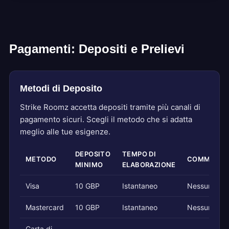
Pagamenti: Depositi e Prelievi
Metodi di Deposito
Strike Roomz accetta depositi tramite più canali di
pagamento sicuri. Scegli il metodo che si adatta
meglio alle tue esigenze.
DEPOSITO
TEMPO DI
METODO
COMMISSIO
MINIMO
ELABORAZIONE
Visa
10 GBP
Istantaneo
Nessuna
Mastercard
10 GBP
Istantaneo
Nessuna
Carta di