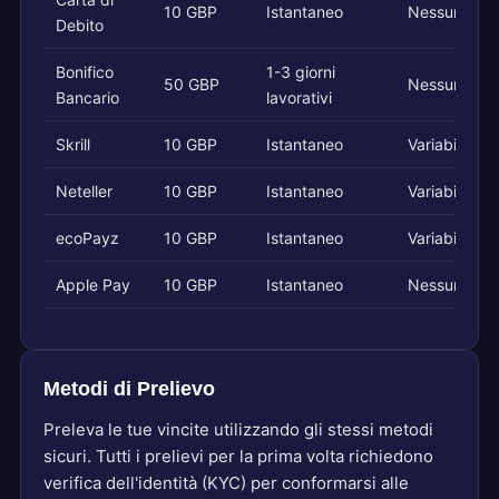
10 GBP
Istantaneo
Nessuna
Debito
Bonifico
1-3 giorni
50 GBP
Nessuna
Bancario
lavorativi
Skrill
10 GBP
Istantaneo
Variabile
Neteller
10 GBP
Istantaneo
Variabile
ecoPayz
10 GBP
Istantaneo
Variabile
Apple Pay
10 GBP
Istantaneo
Nessuna
Metodi di Prelievo
Preleva le tue vincite utilizzando gli stessi metodi
sicuri. Tutti i prelievi per la prima volta richiedono
verifica dell'identità (KYC) per conformarsi alle