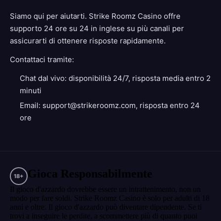
Siamo qui per aiutarti. Strike Roomz Casino offre
supporto 24 ore su 24 in inglese su più canali per
assicurarti di ottenere risposte rapidamente.
Contattaci tramite:
Chat dal vivo: disponibilità 24/7, risposta media entro 2
minuti
Email:
support@strikeroomz.com
, risposta entro 24
ore
Gioca Responsabilmente
18+
Il gioco d'azzardo dovrebbe essere un intrattenimento, non un
modo per fare soldi. Strike Roomz Casino è solo per adulti di 18
anni e oltre. Il gioco d'azzardo può diventare dipendente. Se ti
trovi a inseguire le perdite, a scommettere più di quanto puoi