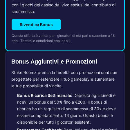
con i giochi del casinò dal vivo esclusi dal contributo di
scommessa.
Rivendica Bonus
Questa offerta è valida per i giocatori di età pari o superiore a 18
anni. Termini e condizioni applicabili.
Bonus Aggiuntivi e Promozioni
Strike Roomz premia la fedeltà con promozioni continue
progettate per estendere il tuo gameplay e aumentare
le tue probabilità di vincita.
Bonus Ricarica Settimanale:
Deposita ogni lunedì e
ricevi un bonus del 50% fino a €200. Il bonus di
ricarica ha un requisito di scommessa di 30x e deve
essere completato entro 14 giorni. Questo bonus è
disponibile per tutti i giocatori esistenti.
Programma Cashback:
Perdi nei tuoi giochi preferiti.