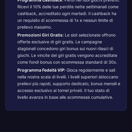
Ricevi il 10% delle tue perdite nette settimanali come
cashback, accreditato ogni martedì. Il cashback ha
un requisito di scommessa di 1x e nessun limite di
prelievo massimo.
Promozioni Giri Gratis:
Le slot selezionate offrono
offerte esclusive di giri gratis. Le campagne
stagionali concedono giri bonus sui nuovi rilasci di
giochi. Le vincite dei giri gratis vengono accreditate
come fondi bonus con scommessa standard di 30x.
Programma Fedeltà VIP:
Gioca regolarmente e sali
nella nostra scala di livelli. I livelli superiori sbloccano
prelievi più rapidi, supporto dedicato, bonus mensili e
accesso esclusivo ai tornei privati. Il tuo stato di
livello avanza in base alle scommesse cumulative.