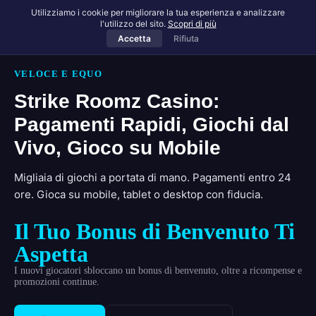
Utilizziamo i cookie per migliorare la tua esperienza e analizzare
Strike Roomz Casino
IT
Iscriviti
▾
l'utilizzo del sito.
Scopri di più
Accetta
Rifiuta
VELOCE E EQUO
Strike Roomz Casino:
Pagamenti Rapidi, Giochi dal
Vivo, Gioco su Mobile
Migliaia di giochi a portata di mano. Pagamenti entro 24
ore. Gioca su mobile, tablet o desktop con fiducia.
Il Tuo Bonus di Benvenuto Ti
Aspetta
I nuovi giocatori sbloccano un bonus di benvenuto, oltre a ricompense e
promozioni continue.