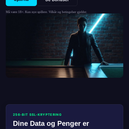
Må være 18+. Kun nye spillere. Vilkår og betingelser gjelder.
256-BIT SSL-KRYPTERING
Dine Data og Penger er