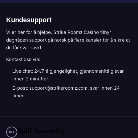
Kundesupport
Vi er her for å hjelpe. Strike Roomz Casino tilbyr
døgnåpen support på norsk på flere kanaler for å sikre at
du får svar raskt.
Kontakt oss via:
Live chat: 24/7 tilgjengelighet, gjennomsnittlig svar
innen 2 minutter
E-post:
support@strikeroomz.com
, svar innen 24
timer
Spill Ansvarlig
18+