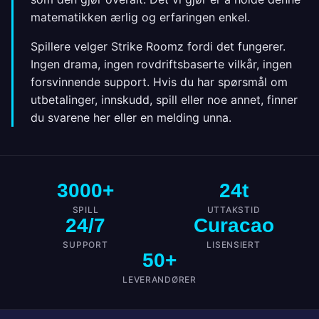
matematikken ærlig og erfaringen enkel.
Spillere velger Strike Roomz fordi det fungerer.
Ingen drama, ingen rovdriftsbaserte vilkår, ingen
forsvinnende support. Hvis du har spørsmål om
utbetalinger, innskudd, spill eller noe annet, finner
du svarene her eller en melding unna.
3000+
24t
SPILL
UTTAKSTID
24/7
Curacao
SUPPORT
LISENSIERT
50+
LEVERANDØRER