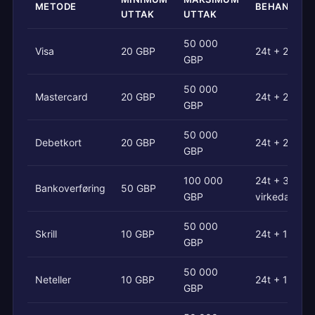
METODE
BEHANDLIN
UTTAK
UTTAK
50 000
Visa
20 GBP
24t + 2-5 da
GBP
50 000
Mastercard
20 GBP
24t + 2-5 da
GBP
50 000
Debetkort
20 GBP
24t + 2-5 da
GBP
100 000
24t + 3-5
Bankoverføring
50 GBP
GBP
virkedager
50 000
Skrill
10 GBP
24t + 1-2 da
GBP
50 000
Neteller
10 GBP
24t + 1-2 da
GBP