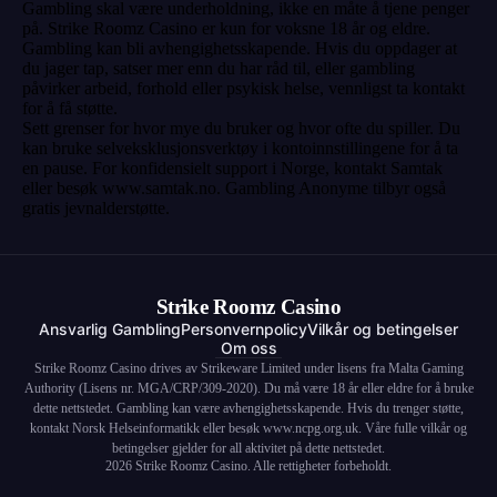
Gambling skal være underholdning, ikke en måte å tjene penger
på. Strike Roomz Casino er kun for voksne 18 år og eldre.
Gambling kan bli avhengighetsskapende. Hvis du oppdager at
du jager tap, satser mer enn du har råd til, eller gambling
påvirker arbeid, forhold eller psykisk helse, vennligst ta kontakt
for å få støtte.
Sett grenser for hvor mye du bruker og hvor ofte du spiller. Du
kan bruke selveksklusjonsverktøy i kontoinnstillingene for å ta
en pause. For konfidensielt support i Norge, kontakt Samtak
eller besøk www.samtak.no. Gambling Anonyme tilbyr også
gratis jevnalderstøtte.
Strike Roomz Casino
Ansvarlig Gambling
Personvernpolicy
Vilkår og betingelser
Om oss
Strike Roomz Casino drives av Strikeware Limited under lisens fra Malta Gaming
Authority (Lisens nr. MGA/CRP/309-2020). Du må være 18 år eller eldre for å bruke
dette nettstedet. Gambling kan være avhengighetsskapende. Hvis du trenger støtte,
kontakt Norsk Helseinformatikk eller besøk www.ncpg.org.uk. Våre fulle vilkår og
betingelser gjelder for all aktivitet på dette nettstedet.
2026 Strike Roomz Casino. Alle rettigheter forbeholdt.