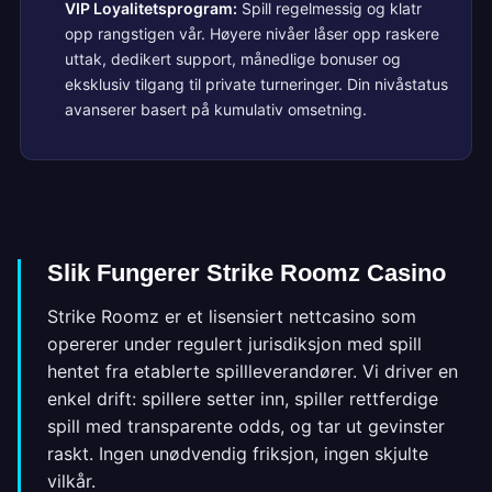
VIP Loyalitetsprogram:
Spill regelmessig og klatr
opp rangstigen vår. Høyere nivåer låser opp raskere
uttak, dedikert support, månedlige bonuser og
eksklusiv tilgang til private turneringer. Din nivåstatus
avanserer basert på kumulativ omsetning.
Slik Fungerer Strike Roomz Casino
Strike Roomz er et lisensiert nettcasino som
opererer under regulert jurisdiksjon med spill
hentet fra etablerte spillleverandører. Vi driver en
enkel drift: spillere setter inn, spiller rettferdige
spill med transparente odds, og tar ut gevinster
raskt. Ingen unødvendig friksjon, ingen skjulte
vilkår.