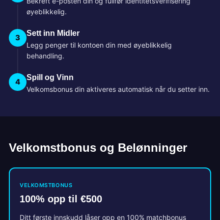
Bekreft e-posten din og fullfør identitetsverifisering
øyeblikkelig.
Sett inn Midler
3
Legg penger til kontoen din med øyeblikkelig
behandling.
Spill og Vinn
4
Velkomsbonus din aktiveres automatisk når du setter inn.
Velkomstbonus og Belønninger
VELKOMSTBONUS
100% opp til €500
Ditt første innskudd låser opp en 100% matchbonus