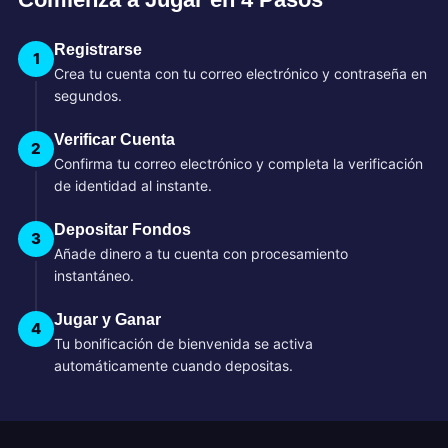
Registrarse
1
Crea tu cuenta con tu correo electrónico y contraseña en
segundos.
Verificar Cuenta
2
Confirma tu correo electrónico y completa la verificación
de identidad al instante.
Depositar Fondos
3
Añade dinero a tu cuenta con procesamiento
instantáneo.
Jugar y Ganar
4
Tu bonificación de bienvenida se activa
automáticamente cuando depositas.