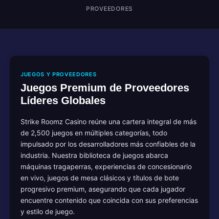
PROVEEDORES
JUEGOS Y PROVEEDORES
Juegos Premium de Proveedores
Líderes Globales
Strike Roomz Casino reúne una cartera integral de más
de 2,500 juegos en múltiples categorías, todo
impulsado por los desarrolladores más confiables de la
industria. Nuestra biblioteca de juegos abarca
máquinas tragaperras, experiencias de concesionario
en vivo, juegos de mesa clásicos y títulos de bote
progresivo premium, asegurando que cada jugador
encuentre contenido que coincida con sus preferencias
y estilo de juego.