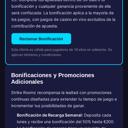
bonificación y cualquier ganancia proveniente de ella
será confiscada. La bonificación aplica a la mayoría de
los juegos, con juegos de casino en vivo excluidos de la
contribución de apuesta.
Reclamar Bonificación
Esta oferta es válida para jugadores de 18 años en adelante. Se
aplican términos y condiciones.
Bonificaciones y Promociones
Adicionales
Strike Roomz recompensa la lealtad con promociones
continuas diseñadas para extender tu tiempo de juego e
incrementar tus posibilidades de ganar.
Bonificación de Recarga Semanal:
Deposita cada
lunes y recibe una bonificación del 50% hasta €200.