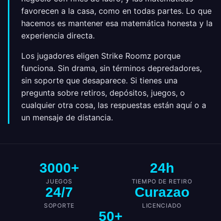
favorecen a la casa, como en todas partes. Lo que
hacemos es mantener esa matemática honesta y la
experiencia directa.
Los jugadores eligen Strike Roomz porque
funciona. Sin drama, sin términos depredadores,
sin soporte que desaparece. Si tienes una
pregunta sobre retiros, depósitos, juegos, o
cualquier otra cosa, las respuestas están aquí o a
un mensaje de distancia.
3000+
24h
JUEGOS
TIEMPO DE RETIRO
24/7
Curazao
SOPORTE
LICENCIADO
50+