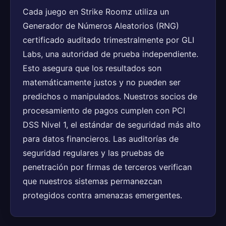
Cada juego en Strike Roomz utiliza un
Generador de Números Aleatorios (RNG)
certificado auditado trimestralmente por GLI
Labs, una autoridad de prueba independiente.
Esto asegura que los resultados son
matemáticamente justos y no pueden ser
predichos o manipulados. Nuestros socios de
procesamiento de pagos cumplen con PCI
DSS Nivel 1, el estándar de seguridad más alto
para datos financieros. Las auditorías de
seguridad regulares y las pruebas de
penetración por firmas de terceros verifican
que nuestros sistemas permanezcan
protegidos contra amenazas emergentes.