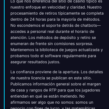
Lo que nos diferencia del sitio de casino típico es
nuestro enfoque en velocidad y claridad. Nuestro
procesamiento de retiros típicamente se completa
dentro de 24 horas para la mayoría de métodos.
No escondemos el soporte detrás de chatbots—
accedes a personal real durante el horario de
atención. Los métodos de depósito y retiro se
enumeran de frente sin comisiones sorpresa.
Mantenemos la biblioteca de juegos actualizada y
probamos todo el software regularmente para
asegurar resultados justos.
La confianza proviene de la apertura. Los detalles
de nuestra licencia se publican en este sitio.
Publicamos información general sobre el margen
de casa y rangos de RTP para que los jugadores
entiendan en qué se están metiendo. No
afirmamos ser algo que no somos: somos un
negocio con fines de lucro, y las matemáticas