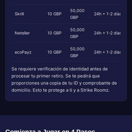
50,000
Skrill
10 GBP
24h + 1-2 días
GBP
50,000
Neteller
10 GBP
24h + 1-2 días
GBP
50,000
ecoPayz
10 GBP
24h + 1-2 días
GBP
Se requiere verificación de identidad antes de
procesar tu primer retiro. Se te pedirá que
proporciones una copia de tu ID y comprobante de
domicilio. Esto te protege a ti y a Strike Roomz.
Comienza a Jugar en 4 Pasos