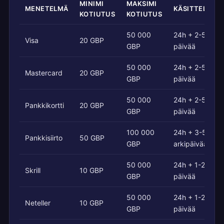
MINIMI
MAKSIMI
MENETELMÄ
KÄSITTELYAIK
KOTIUTUS
KOTIUTUS
50 000
24h + 2-5
Visa
20 GBP
GBP
päivää
50 000
24h + 2-5
Mastercard
20 GBP
GBP
päivää
50 000
24h + 2-5
Pankkikortti
20 GBP
GBP
päivää
100 000
24h + 3-5
Pankkisiirto
50 GBP
GBP
arkipäivää
50 000
24h + 1-2
Skrill
10 GBP
GBP
päivää
50 000
24h + 1-2
Neteller
10 GBP
GBP
päivää