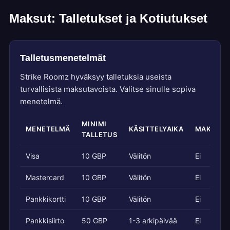
Maksut: Talletukset ja Kotiutukset
Talletusmenetelmät
Strike Roomz hyväksyy talletuksia useista
turvallisista maksutavoista. Valitse sinulle sopiva
menetelmä.
MINIMI
MENETELMÄ
KÄSITTELYAIKA
MAKSUT
TALLETUS
Visa
10 GBP
Välitön
Ei
Mastercard
10 GBP
Välitön
Ei
Pankkikortti
10 GBP
Välitön
Ei
Pankkisiirto
50 GBP
1-3 arkipäivää
Ei