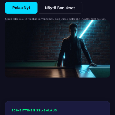
Pelaa Nyt
Näytä Bonukset
Sinun tulee olla 18-vuotias tai vanhempi. Vain uusille pelaajille. Käyttöehdot pätevät.
256-BITTINEN SSL-SALAUS