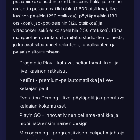
pelaamiskokemusten toimittamiseen. Pelikirjastomme
on jaettu peliautomatiikkoihin (1 800 otsikkoa), live-
kasinon peleihin (250 otsikkoa), pöytäpeleihin (180
otsikkoa), jackpot-peleihin (120 otsikkoa) ja
videopokeri sekä erikoispeleihin (150 otsikkoa). Tämä
monipuolinen valinta on toimitettu studioiden toimesta,
jotka ovat sitoutuneet reiluuteen, turvallisuuteen ja
pelaajan sitoutumiseen.
Pragmatic Play - kattavat peliautomatiikka- ja
live-kasinon ratkaisut
NetEnt - premium-peliautomatiikka ja live-
kelaajan pelit
Evolution Gaming - live-pöytäpelit ja uppoutuva
kelaajan kokemukset
Play'n GO - innovatiivinen pelinmekaniikka ja
mobiilista ensimmäinen design
Microgaming - progressiivisen jackpotin johtaja